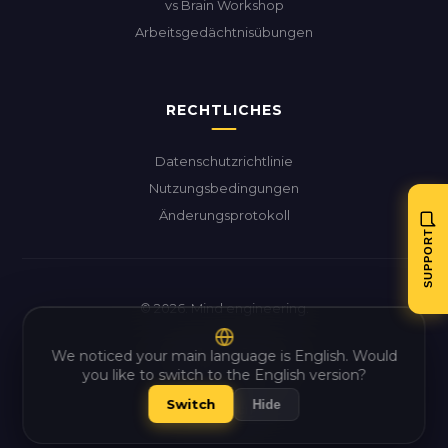
vs Brain Workshop
Arbeitsgedächtnisübungen
Kundensupport
RECHTLICHES
Wir antworten normalerweise innerhalb
einer Stunde
Datenschutzrichtlinie
Nutzungsbedingungen
KATEGORIE
Änderungsprotokoll
Problemtyp auswählen
SUPPORT
NACHRICHT
© 2026. Mind engineering.
IHRE E-MAIL
We noticed your main language is English. Would
you like to switch to the English version?
Switch
Hide
Deutsch